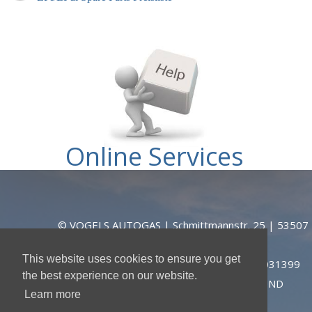
Online Services
Hier starten die Online-Hilfe zur Fehlerbehebung.
© VOGELS AUTOGAS | Schmittmannstr. 25 | 53507
DERNAU | DEUTSCHLAND | TEL
This website uses cookies to ensure you get
+49(0)26439031398 | FAX
+49(0)26439031399
the best experience on our website.
|
ALLGEMEINE LIEFER-, GARANTIE- UND
Learn more
ZAHLUNGSBEDINGUNGEN